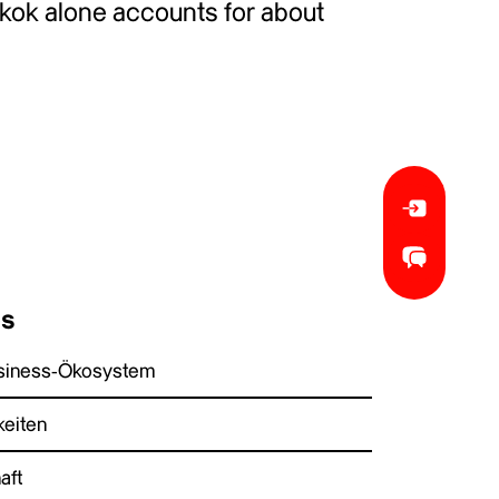
gkok alone accounts for about
es
Business-Ökosystem
keiten
aft