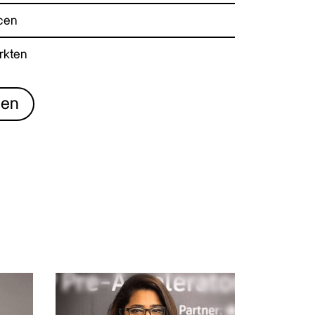
cen
rkten
ben