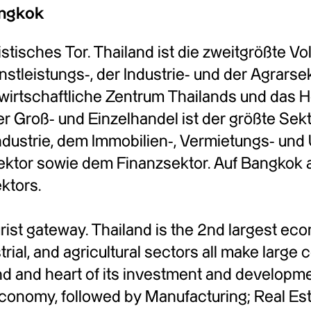
angkok
ristisches Tor. Thailand ist die zweitgrößte V
nstleistungs-, der Industrie- und der Agrarsek
 wirtschaftliche Zentrum Thailands und das 
er Groß- und Einzelhandel ist der größte Sek
Industrie, dem Immobilien-, Vermietungs- u
tor sowie dem Finanzsektor. Auf Bangkok al
ktors.
ist gateway. Thailand is the 2nd largest ec
strial, and agricultural sectors all make larg
nd and heart of its investment and developme
economy, followed by Manufacturing; Real Es