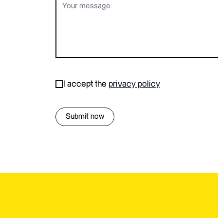
Please leave this field empty.
I accept the
privacy policy